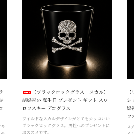
ラ
【ブラックロックグラス スカル】
【
結
結婚祝い 誕生日 プレゼント ギフト スワ
シ
ロ
ロフスキー デコグラス
婚
フ
ワイルドなスカルデザインがとてもカッコいい
ブラックロックグラス。男性へのプレゼントに
グラ
ス
おススメです。
イテ
イ