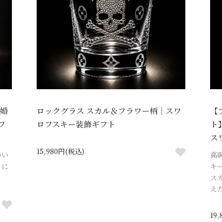
結婚
ロックグラス スカル＆フラワー柄｜スワ
【
フ
ロフスキー装飾ギフト
ト
ス
15,980円(税込)
いい
高
トに
キ
ス
え
19