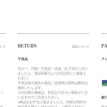
RETURN
P
いて
返品について
不良品
ク
万が一、汚損・不良品・誤送・乱丁等がござい
ましたら、商品到着日より3日以内にご連絡く
ださい。
不良品等の場合の返品・交換時の送料は弊社が
負担いたします。
それ以降の連絡は、対応ができない場合がござ
料！
いますのでご注意ください。
銀
※商品がお手元に届きましたら、内容を同封の
納品書と照らし合わせの上、ご確認ください。
購
岩